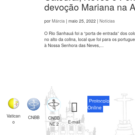
devoção Mariana na 
por
Márcia
|
maio 25, 2022
|
Notícias
O Rio Sanhauá foi a “porta de entrada” dos c
no alto da colina, local que foi para os portugu
à Nossa Senhora das Neves,...
Protocolo
Online
Vatican
CNBB
CNBB
o
E-mail
NE 2