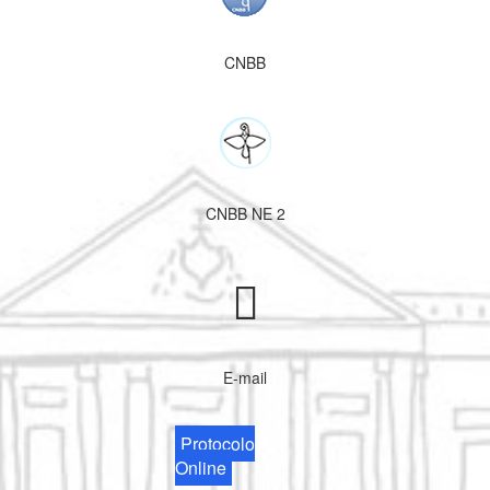
CNBB
CNBB NE 2
E-mail
Protocolo
Online