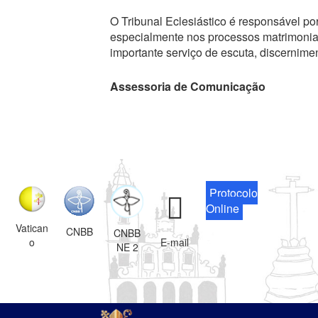
O Tribunal Eclesiástico é responsável por
especialmente nos processos matrimoniai
importante serviço de escuta, discerniment
Assessoria de Comunicação
Protocolo
Online
Vatican
CNBB
CNBB
o
E-mail
NE 2