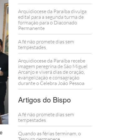
Arquidiocese da Paraíba divulga
edital para a segunda turma de
formação para o Diaconado
Permanente
A fé não promete dias sem
tempestades
Arquidiocese da Paraíba recebe
imagem peregrina de São Miguel
Arcanjo e viverá dias de oração,
evangelização e consagração
durante o Celebra João Pessoa
Artigos do Bispo
A fé não promete dias sem
tempestades
de
Quando as férias terminam, o
Tesouro permanece