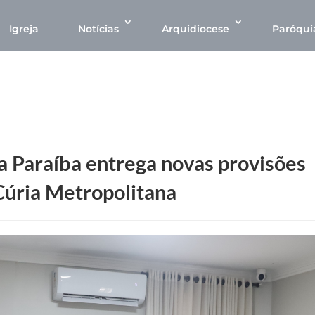
Igreja
Notícias
Arquidiocese
Paróqui
da Paraíba entrega novas provisões
Cúria Metropolitana