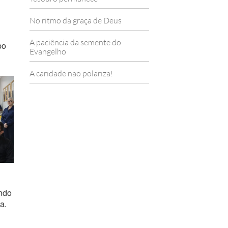
No ritmo da graça de Deus
A paciência da semente do
po
Evangelho
A caridade não polariza!
endo
a.