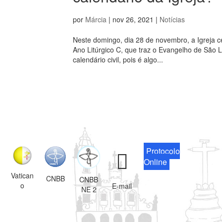
por
Márcia
|
nov 26, 2021
|
Notícias
Neste domingo, dia 28 de novembro, a Igreja ce
Ano Litúrgico C, que traz o Evangelho de São Lu
calendário civil, pois é algo...
Protocolo
Online
Vatican
CNBB
CNBB
o
E-mail
NE 2