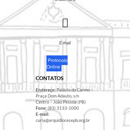
E-mail
Protocolo
Online
CONTATOS
Endereço:
Palácio do Carmo –
Praça Dom Adauto, s/n
Centro – João Pessoa (PB)
Fone:
(83) 3133-1000
E-mail:
curia@arquidiocesepb.org.br