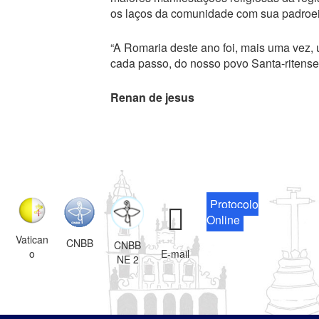
os laços da comunidade com sua padroei
“A Romaria deste ano foi, mais uma vez,
cada passo, do nosso povo Santa-ritense”
Renan de jesus
Protocolo
Online
Vatican
CNBB
CNBB
o
E-mail
NE 2