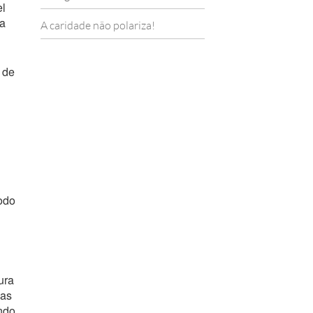
el
 a
A caridade não polariza!
 de
odo
ura
das
ndo