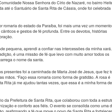
Comunidade Nossa Senhora do Círio de Nazaré, no bairro Heit
a até o Santuário de Santa Rita de Cássia, onde foi celebrada
or romaria do estado da Paraíba, foi mais uma vez um momento
 cânticos e gestos de fé profunda. Entre os devotos, histórias
bração.
de pequena, aprendi a confiar nas intercessões da minha xará.
radição, é uma missão de fé que levo com muito amor todos os
carrega o nome da santa.
 presentes foi a caminhada de Maria José de Jesus, que fez t
nas mãos. “Faço essa romaria como forma de gratidão. A rosa é
a Rita já me ajudou tantas vezes, que essa é a minha forma de
io da Prefeitura de Santa Rita, que colaborou com toda a estrut
nização e conforto aos fiéis. O evento se consolida como uma 
ão, reafirmando a fé que move o povo de Santa Rita e fortalece