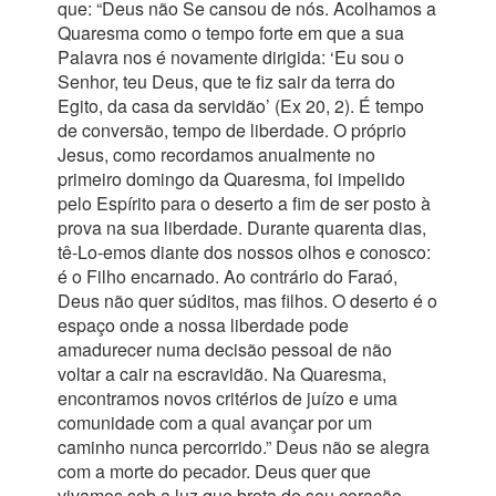
que: “Deus não Se cansou de nós. Acolhamos a
Quaresma como o tempo forte em que a sua
Palavra nos é novamente dirigida: ‘Eu sou o
Senhor, teu Deus, que te fiz sair da terra do
Egito, da casa da servidão’ (Ex 20, 2). É tempo
de conversão, tempo de liberdade. O próprio
Jesus, como recordamos anualmente no
primeiro domingo da Quaresma, foi impelido
pelo Espírito para o deserto a fim de ser posto à
prova na sua liberdade. Durante quarenta dias,
tê-Lo-emos diante dos nossos olhos e conosco:
é o Filho encarnado. Ao contrário do Faraó,
Deus não quer súditos, mas filhos. O deserto é o
espaço onde a nossa liberdade pode
amadurecer numa decisão pessoal de não
voltar a cair na escravidão. Na Quaresma,
encontramos novos critérios de juízo e uma
comunidade com a qual avançar por um
caminho nunca percorrido.” Deus não se alegra
com a morte do pecador. Deus quer que
vivamos sob a luz que brota de seu coração