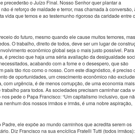
e precederão o Juízo Final. Nosso Senhor quer plantar a
não é reforço de maldade e terror, mas chamada à conversão, 
ta vida que temos e ao testemunho rigoroso da caridade entre 
 receio do futuro, mesmo quando ele cause muitos temores, ma
os. O trabalho, direito de todos, deve ser um lugar de constru
volvimento econômico global seja o mais justo possível. Para
a, é preciso que haja uma séria avaliação da desigualdade soc
 necessitados, acabando com a fome e o desespero, que são
um país tão rico como o nosso. Com este diagnóstico, é preciso 
imento de oportunidades, um crescimento econômico não exclude
isa, com urgência, é de menos corrupção, de uma economia mais
de trabalho para todos. As sociedades precisam caminhar cada 
o nos pede o Papa Francisco: “Um capitalismo inclusivo, que n
ta nenhum dos nossos irmãos e irmãs, é uma nobre aspiração,
o Padre, ele expõe ao mundo caminhos que acredita serem os
rio. Diz Francisco na sua encíclica Fratelli Tutti (todos irmãos):