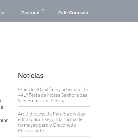
as
Pastoral
Fale Conosco
Notícias
Mais de 20 mil fiéis participam da
441ª Festa de Nossa Senhora das
s
Neves em João Pessoa
 e
Arquidiocese da Paraíba divulga
edital para a segunda turma de
alar
formação para o Diaconado
Permanente