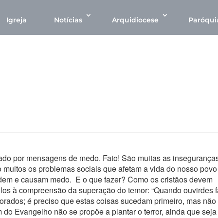
Igreja
Notícias
Arquidiocese
Paróqui
cado por mensagens de medo. Fato! São muitas as insegurança
o muitos os problemas sociais que afetam a vida do nosso povo
idem e causam medo. E o que fazer? Como os cristãos devem
los à compreensão da superação do temor: “Quando ouvirdes f
vorados; é preciso que estas coisas sucedam primeiro, mas não
m do Evangelho não se propõe a plantar o terror, ainda que seja