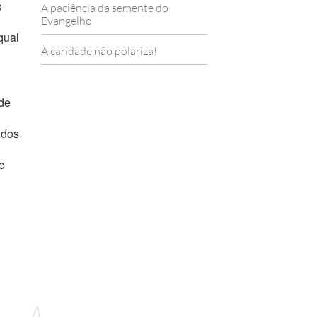
o
A paciência da semente do
Evangelho
qual
A caridade não polariza!
de
idos
c