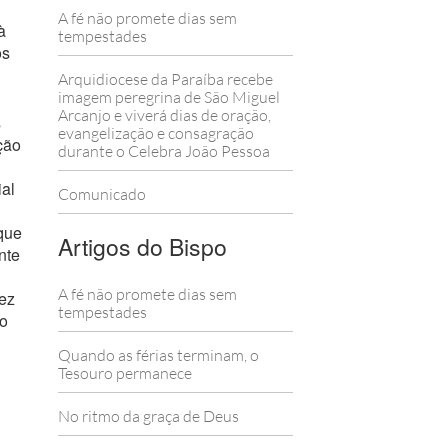
A fé não promete dias sem
à
tempestades
os
Arquidiocese da Paraíba recebe
imagem peregrina de São Miguel
Arcanjo e viverá dias de oração,
s
evangelização e consagração
ção
durante o Celebra João Pessoa
ial
Comunicado
que
Artigos do Bispo
nte
A fé não promete dias sem
vez
tempestades
ão
Quando as férias terminam, o
Tesouro permanece
No ritmo da graça de Deus