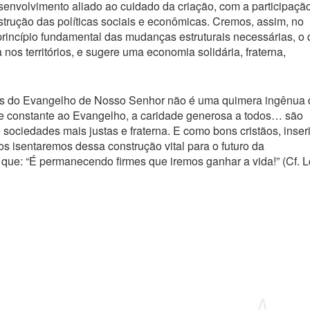
envolvimento aliado ao cuidado da criação, com a participaçã
rução das políticas sociais e econômicas. Cremos, assim, no
incípio fundamental das mudanças estruturais necessárias, o 
nos territórios, e sugere uma economia solidária, fraterna,
s do Evangelho de Nosso Senhor não é uma quimera ingênua 
ade constante ao Evangelho, a caridade generosa a todos… são
 sociedades mais justas e fraterna. E como bons cristãos, inser
os isentaremos dessa construção vital para o futuro da
ue: “É permanecendo firmes que iremos ganhar a vida!” (Cf. L