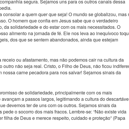
 companhia segura. Sejamos uns para os outros canais dessa
pedia.
 consolar a quem quer que seja! O mundo se globalizou, mas
esso. O homem que confia em Jesus sabe que o verdadeiro
, da solidariedade e do estar com os mais necessitados. O
osso alimento na jornada de fé. Ele nos leva ao inequívoco toq
ágeis, dos que se sentem abandonados, ainda que estejam
a receio ou afastamento, mas não podemos cair na cultura da
o outro não seja real. Cristo, o Filho de Deus, não ficou indifere
m nossa carne pecadora para nos salvar! Sejamos sinais da
romisso de solidariedade, principalmente com os mais
avançam a passos largos, legitimando a cultura do descartável
ue devemos ter de uns com os outros. Sejamos sinais da
pede o socorro dos mais fracos. Lembre-se: “Não existe vida
er filha de Deus e merece respeito, cuidado e proteção” (Papa