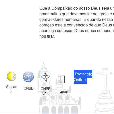
Que a Compaixão do nosso Deus seja uma
amor mútuo que devemos ter na Igreja e
com as dores humanas. E quando nossa vi
coração esteja convencido de que Deus 
aconteça conosco, Deus nunca se ausenta
nos tirar.
Protocolo
Online
Vatican
CNBB
CNBB
o
E-mail
NE 2