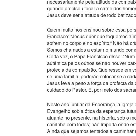
necessariamente pela atitude da compai
quando precisou tocar a carne dos homen
Jesus deve ser a atitude de todo batizado
Quem muito nos ensinou sobre essa pers
Francisco: “Jesus quer que toquemos a 
sofrem no corpo e no espírito.” Não há c
Somos chamados a estar no mundo como s
Certa vez, o Papa Francisco disse: “Num
autêntica pelos outros se não houver pai
profecia da compaixão. Que ressoe em v
se uma família, poderão colocar-se a cad
Jesus leva a peito a força da profecia 
cuidado do Pastor. E, por meio dos sacra
Neste ano jubilar da Esperança, a Igrej
Evangelho sob a ótica da esperança futur
atuante no presente, na história, sob o
caminha com todos; não importa onde es
Ainda que sejamos tentados a caminhar 