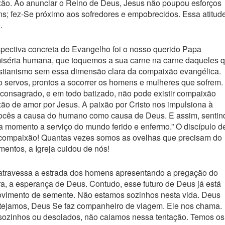
xão. Ao anunciar o Reino de Deus, Jesus não poupou esforços
s; fez-Se próximo aos sofredores e empobrecidos. Essa atitud
.
pectiva concreta do Evangelho foi o nosso querido Papa
miséria humana, que toquemos a sua carne na carne daqueles 
ristianismo sem essa dimensão clara da compaixão evangélica.
ervos, prontos a socorrer os homens e mulheres que sofrem.
 consagrado, e em todo batizado, não pode existir compaixão
xão de amor por Jesus. A paixão por Cristo nos impulsiona à
ocês a causa do humano como causa de Deus. E assim, sentin
a momento a serviço do mundo ferido e enfermo.” O discípulo d
da compaixão! Quantas vezes somos as ovelhas que precisam do
mentos, a Igreja cuidou de nós!
a atravessa a estrada dos homens apresentando a pregação do
a, a esperança de Deus. Contudo, esse futuro de Deus já está
 movimento de semente. Não estamos sozinhos nesta vida. Deus
tejamos, Deus Se faz companheiro de viagem. Ele nos chama.
sozinhos ou desolados, não caiamos nessa tentação. Temos os