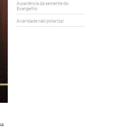
A paciência da semente do
Evangelho
A caridade não polariza!
sa