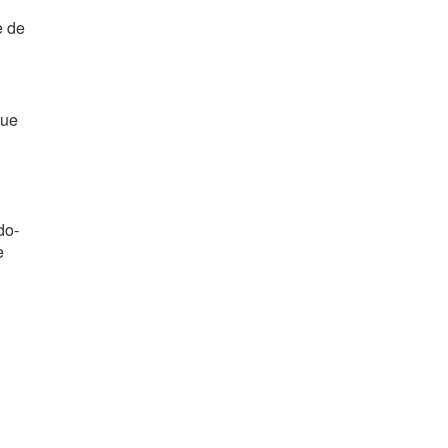
e de
que
do-
e