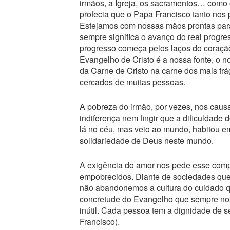
irmãos, a Igreja, os sacramentos… como
profecia que o Papa Francisco tanto nos 
Estejamos com nossas mãos prontas para
sempre significa o avanço do real progr
progresso começa pelos laços do coração
Evangelho de Cristo é a nossa fonte, o n
da Carne de Cristo na carne dos mais fr
cercados de muitas pessoas.
A pobreza do irmão, por vezes, nos caus
indiferença nem fingir que a dificuldade d
lá no céu, mas veio ao mundo, habitou e
solidariedade de Deus neste mundo.
A exigência do amor nos pede esse comp
empobrecidos. Diante de sociedades que 
não abandonemos a cultura do cuidado q
concretude do Evangelho que sempre nos 
inútil. Cada pessoa tem a dignidade de s
Francisco).