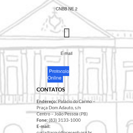
CNBB NE 2
E-mail
Protocolo
Online
CONTATOS
Endereço:
Palácio do Carmo –
Praça Dom Adauto, s/n
Centro – João Pessoa (PB)
Fone:
(83) 3133-1000
E-mail:
curia@arquidiocesepb.org.br