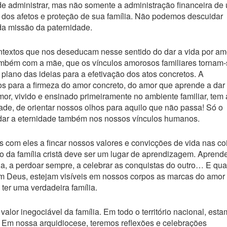
de administrar, mas não somente a administração financeira de
do dos afetos e proteção de sua família. Não podemos descuidar
da missão da paternidade.
ontextos que nos deseducam nesse sentido do dar a vida por am
ambém com a mãe, que os vínculos amorosos familiares tornam-
 plano das ideias para a efetivação dos atos concretos. A
hos para a firmeza do amor concreto, do amor que aprende a dar
mor, vivido e ensinado primeiramente no ambiente familiar, tem 
de, de orientar nossos olhos para aquilo que não passa! Só o
ndar a eternidade também nos nossos vínculos humanos.
com eles a fincar nossos valores e convicções de vida nas co
io da família cristã deve ser um lugar de aprendizagem. Aprende
cia, a perdoar sempre, a celebrar as conquistas do outro… E qu
om Deus, estejam visíveis em nossos corpos as marcas do amor
ter uma verdadeira família.
lor inegociável da família. Em todo o território nacional, est
 Em nossa arquidiocese, teremos reflexões e celebrações