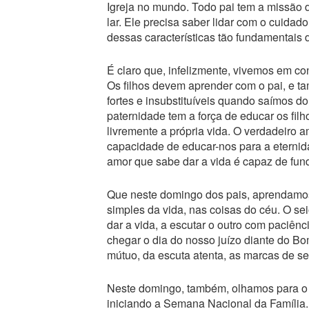
Igreja no mundo. Todo pai tem a missão 
lar. Ele precisa saber lidar com o cuida
dessas características tão fundamentais 
É claro que, infelizmente, vivemos em c
Os filhos devem aprender com o pai, e t
fortes e insubstituíveis quando saímos do
paternidade tem a força de educar os fil
livremente a própria vida. O verdadeiro a
capacidade de educar-nos para a eternida
amor que sabe dar a vida é capaz de fu
Que neste domingo dos pais, aprendamos 
simples da vida, nas coisas do céu. O se
dar a vida, a escutar o outro com paciên
chegar o dia do nosso juízo diante do B
mútuo, da escuta atenta, as marcas de se 
Neste domingo, também, olhamos para o va
iniciando a Semana Nacional da Família.