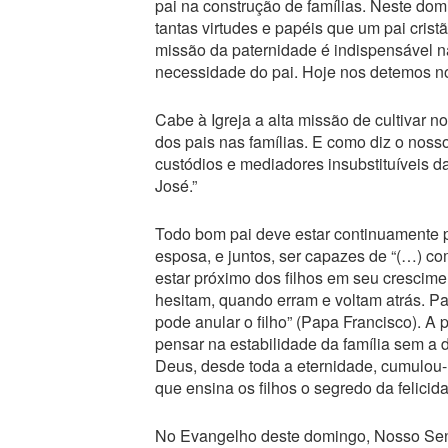
pai na construção de famílias. Neste do
tantas virtudes e papéis que um pai cris
missão da paternidade é indispensável n
necessidade do pai. Hoje nos detemos no
Cabe à Igreja a alta missão de cultivar 
dos pais nas famílias. E como diz o nos
custódios e mediadores insubstituíveis d
José.”
Todo bom pai deve estar continuamente p
esposa, e juntos, ser capazes de “(…) com
estar próximo dos filhos em seu cresci
hesitam, quando erram e voltam atrás. Pai
pode anular o filho” (Papa Francisco).
pensar na estabilidade da família sem a d
Deus, desde toda a eternidade, cumulou-
que ensina os filhos o segredo da felicida
No Evangelho deste domingo, Nosso Senho