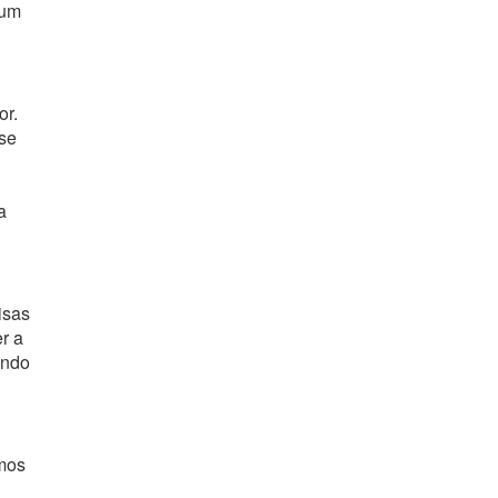
 um
or.
se
a
isas
r a
ando
amos