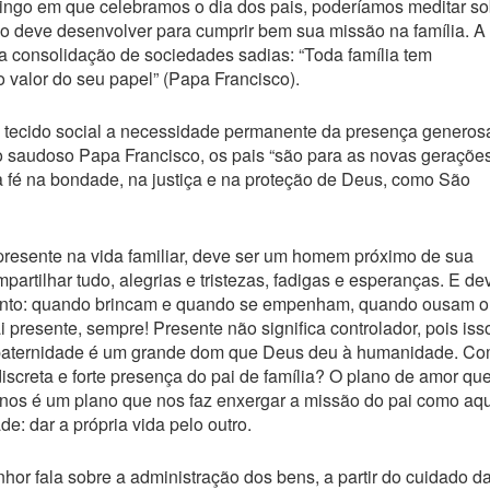
mingo em que celebramos o dia dos pais, poderíamos meditar so
tão deve desenvolver para cumprir bem sua missão na família. A
a consolidação de sociedades sadias: “Toda família tem
 valor do seu papel” (Papa Francisco).
no tecido social a necessidade permanente da presença generos
so saudoso Papa Francisco, os pais “são para as novas geraçõe
a fé na bondade, na justiça e na proteção de Deus, como São
resente na vida familiar, deve ser um homem próximo de sua
partilhar tudo, alegrias e tristezas, fadigas e esperanças. E de
mento: quando brincam e quando se empenham, quando ousam o
 presente, sempre! Presente não significa controlador, pois iss
 A paternidade é um grande dom que Deus deu à humanidade. C
iscreta e forte presença do pai de família? O plano de amor qu
nos é um plano que nos faz enxergar a missão do pai como aq
de: dar a própria vida pelo outro.
r fala sobre a administração dos bens, a partir do cuidado d