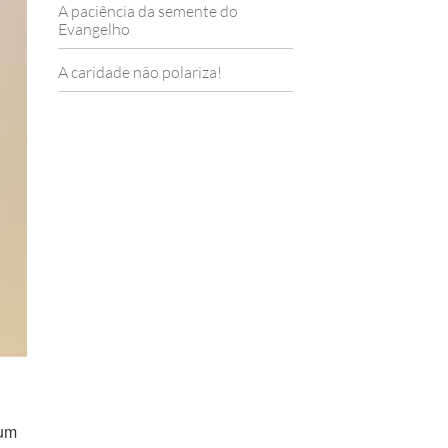
A paciência da semente do
Evangelho
A caridade não polariza!
 um