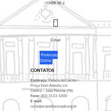
CNBB NE 2
E-mail
Protocolo
Online
CONTATOS
Endereço:
Palácio do Carmo –
Praça Dom Adauto, s/n
Centro – João Pessoa (PB)
Fone:
(83) 3133-1000
E-mail:
curia@arquidiocesepb.org.br