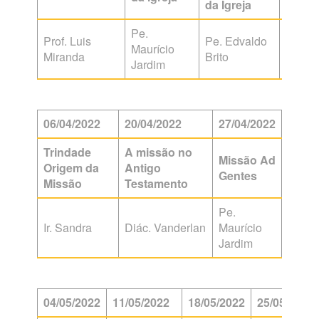
da Igreja
Indíg
Pe.
Prof. Luis
Pe. Edvaldo
Pe.
Maurício
Miranda
Brito
Vambe
Jardim
06/04/2022
20/04/2022
27/04/2022
Trindade
A missão no
Missão Ad
Origem da
Antigo
Gentes
Missão
Testamento
Pe.
Ir. Sandra
Diác. Vanderlan
Maurício
Jardim
04/05/2022
11/05/2022
18/05/2022
25/05/2022