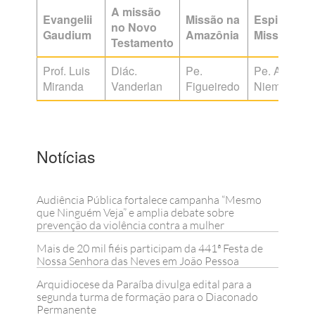
A missão
Evangelii
Missão na
Espirituali
no Novo
Gaudium
Amazônia
Missionária
Testamento
Prof. Luis
Diác.
Pe.
Pe. Antonio
Miranda
Vanderlan
Figueiredo
Niemeck
Notícias
Audiência Pública fortalece campanha “Mesmo
que Ninguém Veja” e amplia debate sobre
prevenção da violência contra a mulher
Mais de 20 mil fiéis participam da 441ª Festa de
Nossa Senhora das Neves em João Pessoa
Arquidiocese da Paraíba divulga edital para a
segunda turma de formação para o Diaconado
Permanente