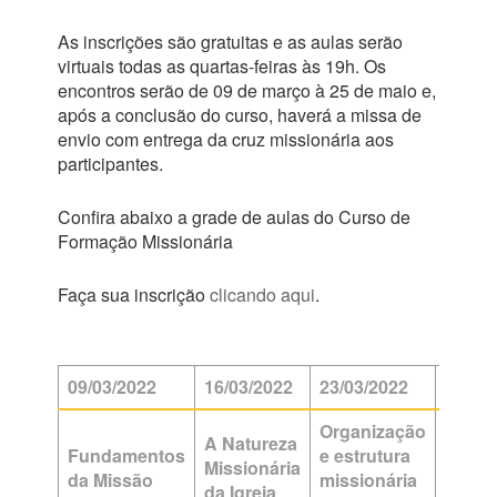
As inscrições são gratuitas e as aulas serão
virtuais todas as quartas-feiras às 19h. Os
encontros serão de 09 de março à 25 de maio e,
após a conclusão do curso, haverá a missa de
envio com entrega da cruz missionária aos
participantes.
Confira abaixo a grade de aulas do Curso de
Formação Missionária
Faça sua inscrição
clicando aqui
.
09/03/2022
16/03/2022
23/03/2022
30/03
Organização
Missã
A Natureza
Fundamentos
e estrutura
com
Missionária
da
Missão
missionária
povo
da Igreja