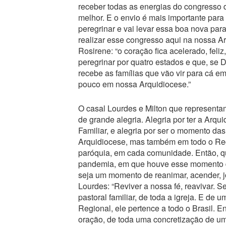
receber todas as energias do congresso d
melhor. E o envio é mais importante para 
peregrinar e vai levar essa boa nova para
realizar esse congresso aqui na nossa A
Rosirene: “o coração fica acelerado, feli
peregrinar por quatro estados e que, se D
recebe as famílias que vão vir para cá e
pouco em nossa Arquidiocese.”
O casal Lourdes e Milton que representa
de grande alegria. Alegria por ter a Arq
Familiar, e alegria por ser o momento das 
Arquidiocese, mas também em todo o Reg
paróquia, em cada comunidade. Então, 
pandemia, em que houve esse momento 
seja um momento de reanimar, acender, jog
Lourdes: “Reviver a nossa fé, reavivar.
pastoral familiar, de toda a igreja. E de
Regional, ele pertence a todo o Brasil. E
oração, de toda uma concretização de um