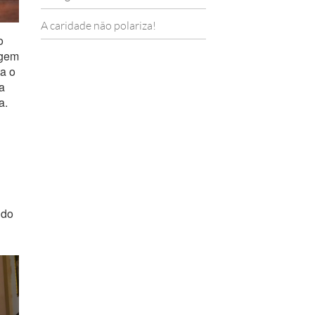
A caridade não polariza!
o
agem
a o
a
a.
 do