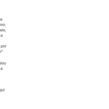
se
iro;
ais,
 a
 por
r”
alou
 a
qui