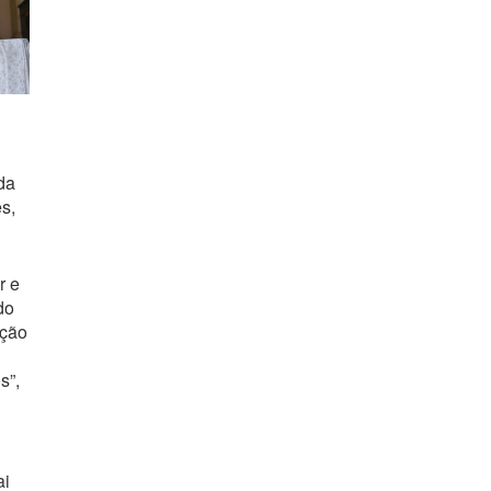
da
s,
r e
do
ação
s”,
ai