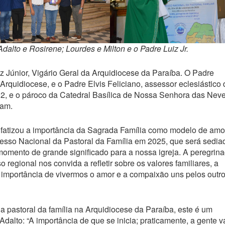
Adalto e Rosirene; Lourdes e Milton e o Padre Luiz Jr.
iz Júnior, Vigário Geral da Arquidiocese da Paraíba. O Padre
Arquidiocese, e o Padre Elvis Feliciano, assessor eclesiástico 
 2, e o pároco da Catedral Basílica de Nossa Senhora das Neve
ram.
enfatizou a importância da Sagrada Família como modelo de amo
resso Nacional da Pastoral da Família em 2025, que será sedia
momento de grande significado para a nossa igreja. A peregrin
egional nos convida a refletir sobre os valores familiares, a
 importância de vivermos o amor e a compaixão uns pelos outro
 pastoral da família na Arquidiocese da Paraíba, este é um
alto: “A importância de que se inicia; praticamente, a gente v