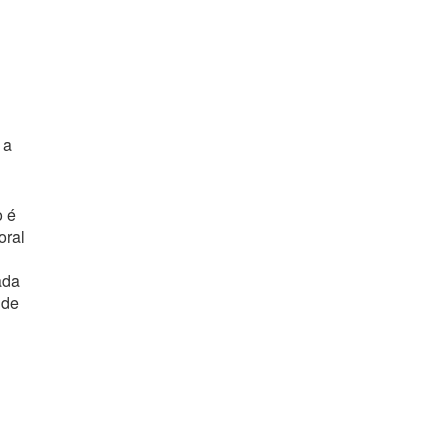
 a
o é
oral
ada
 de