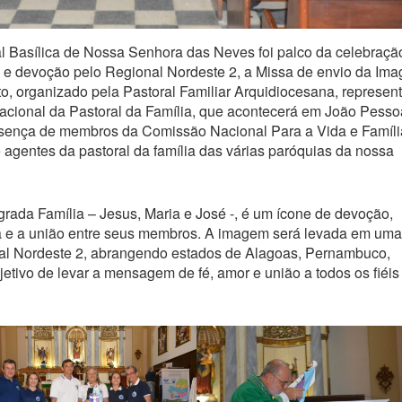
al Basílica de Nossa Senhora das Neves foi palco da celebraçã
é e devoção pelo Regional Nordeste 2, a Missa de envio da Im
, organizado pela Pastoral Familiar Arquidiocesana, represent
acional da Pastoral da Família, que acontecerá em João Pesso
sença de membros da Comissão Nacional Para a Vida e Famíli
agentes da pastoral da família das várias paróquias da nossa
rada Família – Jesus, Maria e José -, é um ícone de devoção,
stã e a união entre seus membros. A imagem será levada em uma
nal Nordeste 2, abrangendo estados de Alagoas, Pernambuco,
etivo de levar a mensagem de fé, amor e união a todos os fiéis