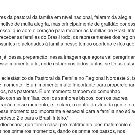
s da pastoral da família em nível nacional, falaram da alegia
otivo de muita alegria, mas principalmente de gratidão por es
so, que abre o coração para receber as famílias do Brasil inte
eceber as famílias do Brasil todo, os representantes dos region
assuntos relacionados à família nesse tempo oportuno e rico que
e já, dessa preparação, nessa imagem que agora vai peregrinar
esse momento alto, onde estaremos todos juntos, se Deus quise
 eclesiástico da Pastroral da Família no Regional Nordeste 2, f
e momento: “É um momento muito importante para proporcionar
grupos, nas pastorais. É um momento também de comunhão,
o com as famílias, com os senhores bispos, com os padres.
ação nesse momento; e, é claro, o centro da vida da gente é a
esse momento tão importante e especial para a família não só a
este 2 e para o Brasil inteiro.”
idiocesana, que tem o casal pré-matrimônio, pós-matrimônio e
s nos primeiros momentos, dando os primeiros passos, nos