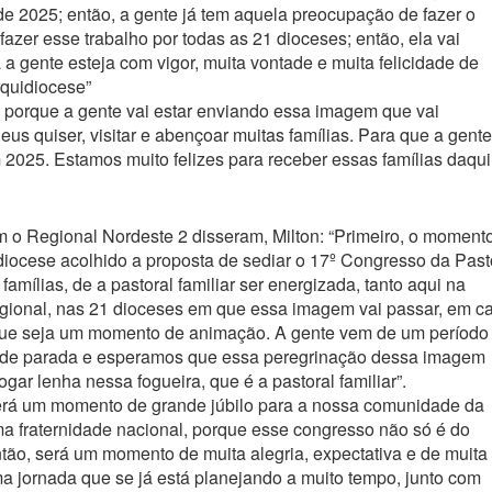
e 2025; então, a gente já tem aquela preocupação de fazer o
fazer esse trabalho por todas as 21 dioceses; então, ela vai
 a gente esteja com vigor, muita vontade e muita felicidade de
rquidiocese”
z, porque a gente vai estar enviando essa imagem que vai
eus quiser, visitar e abençoar muitas famílias. Para que a gente
m 2025. Estamos muito felizes para receber essas famílias daqui
m o Regional Nordeste 2 disseram, Milton: “Primeiro, o moment
uidiocese acolhido a proposta de sediar o 17º Congresso da Past
famílias, de a pastoral familiar ser energizada, tanto aqui na
ional, nas 21 dioceses em que essa imagem vai passar, em c
que seja um momento de animação. A gente vem de um período
de parada e esperamos que essa peregrinação dessa imagem
ar lenha nessa fogueira, que é a pastoral familiar”.
 Será um momento de grande júbilo para a nossa comunidade da
 uma fraternidade nacional, porque esse congresso não só é do
ntão, será um momento de muita alegria, expectativa e de muita
a jornada que se já está planejando a muito tempo, junto com