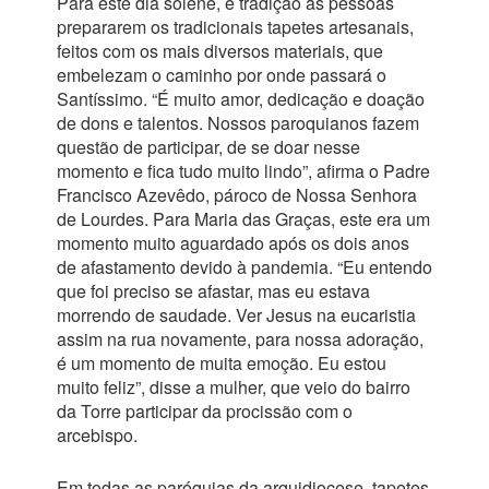
Para este dia solene, é tradição as pessoas
prepararem os tradicionais tapetes artesanais,
feitos com os mais diversos materiais, que
embelezam o caminho por onde passará o
Santíssimo. “É muito amor, dedicação e doação
de dons e talentos. Nossos paroquianos fazem
questão de participar, de se doar nesse
momento e fica tudo muito lindo”, afirma o Padre
Francisco Azevêdo, pároco de Nossa Senhora
de Lourdes. Para Maria das Graças, este era um
momento muito aguardado após os dois anos
de afastamento devido à pandemia. “Eu entendo
que foi preciso se afastar, mas eu estava
morrendo de saudade. Ver Jesus na eucaristia
assim na rua novamente, para nossa adoração,
é um momento de muita emoção. Eu estou
muito feliz”, disse a mulher, que veio do bairro
da Torre participar da procissão com o
arcebispo.
Em todas as paróquias da arquidiocese, tapetes