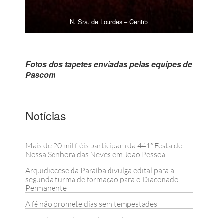
N. Sra. de Lourdes – Centro
Fotos dos tapetes enviadas pelas equipes de
Pascom
Notícias
Mais de 20 mil fiéis participam da 441ª Festa de
Nossa Senhora das Neves em João Pessoa
Arquidiocese da Paraíba divulga edital para a
segunda turma de formação para o Diaconado
Permanente
A fé não promete dias sem tempestades