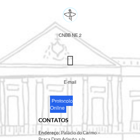
CNBB NE 2
E-mail
Protocolo
Online
CONTATOS
Endereço:
Palácio do Carmo –
Praça Dom Adauto, s/n