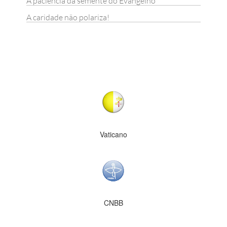
A paciência da semente do Evangelho
A caridade não polariza!
Vaticano
CNBB