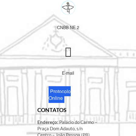
CNBB NE 2
E-mail
Protocolo
Online
CONTATOS
Endereço:
Palácio do Carmo –
Praça Dom Adauto, s/n
Centro – João Pessoa (PB)