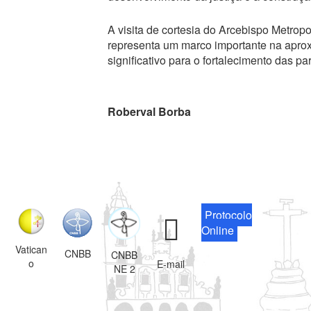
A visita de cortesia do Arcebispo Metrop
representa um marco importante na aproxi
significativo para o fortalecimento das pa
Roberval Borba
Protocolo
Online
Vatican
CNBB
CNBB
o
E-mail
NE 2