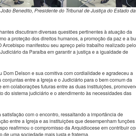
ão Benedito, Presidente do Tribunal de Justiça do Estado da
antes discutiram diversas questões pertinentes à atuação da
como a proteção dos direitos humanos, a promoção da paz e a b
 O Arcebispo manifestou seu apreço pelo trabalho realizado pelo
udiciário da Paraíba em garantir a justiça e a igualdade de
 Dom Delson e sua comitiva com cordialidade e agradeceu a
s conjuntas entre a Igreja e o Judiciário para o bem comum da
e em colaborações futuras entre as duas instituições, promove
o do sistema judiciário e o atendimento às necessidades das
 satisfação com o encontro, ressaltando a importância de
ação entre a Igreja e as instituições que desempenham funções
spo reafirmou o compromisso da Arquidiocese em contribuir c
o de uma sociedade mais justa e fraterna.