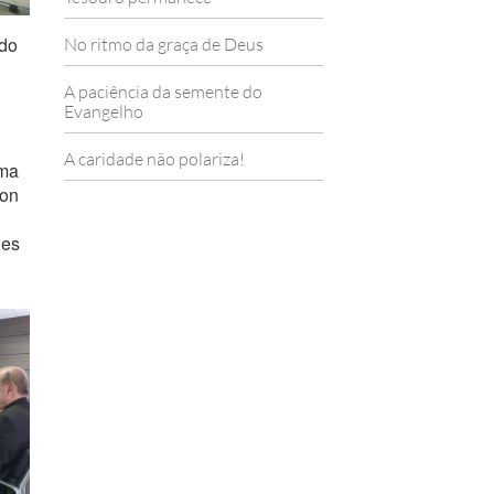
 do
No ritmo da graça de Deus
A paciência da semente do
Evangelho
A caridade não polariza!
uma
son
des