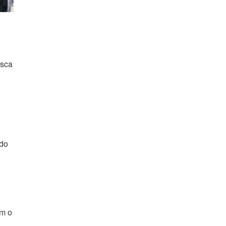
usca
ndo
om o