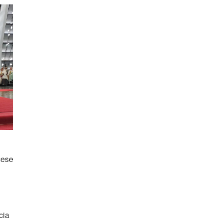
cese
cia