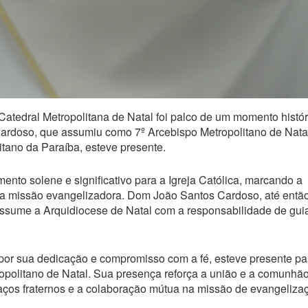
 Catedral Metropolitana de Natal foi palco de um momento histór
rdoso, que assumiu como 7º Arcebispo Metropolitano de Natal
ano da Paraíba, esteve presente.
to solene e significativo para a Igreja Católica, marcando a
 da missão evangelizadora. Dom João Santos Cardoso, até entã
ssume a Arquidiocese de Natal com a responsabilidade de guia
or sua dedicação e compromisso com a fé, esteve presente pa
ropolitano de Natal. Sua presença reforça a união e a comunhã
laços fraternos e a colaboração mútua na missão de evangeliza