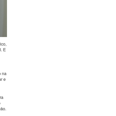
ico,
. E
o na
r e
ra
o
ção.