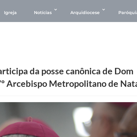
Igreja
Notícias
Arquidiocese
Paróqui
rticipa da posse canônica de Dom
7º Arcebispo Metropolitano de Nata