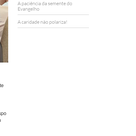
A paciência da semente do
Evangelho
A caridade não polariza!
te
spo
a