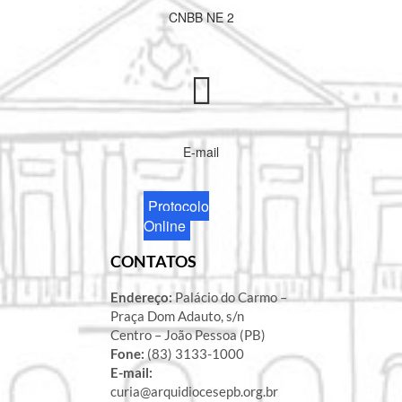
CNBB NE 2
E-mail
Protocolo
Online
CONTATOS
Endereço:
Palácio do Carmo –
Praça Dom Adauto, s/n
Centro – João Pessoa (PB)
Fone:
(83) 3133-1000
E-mail:
curia@arquidiocesepb.org.br