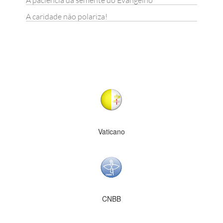
A paciência da semente do Evangelho
A caridade não polariza!
Vaticano
CNBB