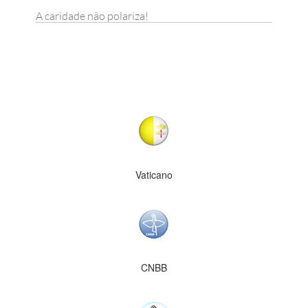
A caridade não polariza!
Vaticano
CNBB