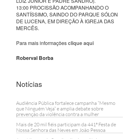
LUIZ JÚNIOR E PADRE SANDRO).
13:00 PROCISSÃO ACOMPANHANDO O
SANTÍSSIMO, SAINDO DO PARQUE SÓLON
DE LUCENA, EM DIREÇÃO À IGREJA DAS
MERCÊS.
Para mais informações
clique aqui
Roberval Borba
Notícias
Audiência Pública fortalece campanha “Mesmo
que Ninguém Veja” e amplia debate sobre
prevenção da violência contra a mulher
Mais de 20 mil fiéis participam da 441ª Festa de
Nossa Senhora das Neves em João Pessoa