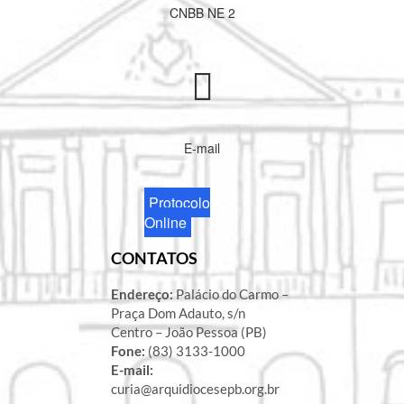
CNBB NE 2
E-mail
Protocolo
Online
CONTATOS
Endereço:
Palácio do Carmo –
Praça Dom Adauto, s/n
Centro – João Pessoa (PB)
Fone:
(83) 3133-1000
E-mail:
curia@arquidiocesepb.org.br