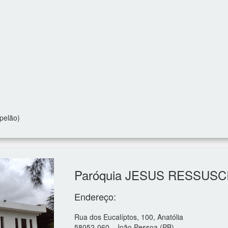
pelão)
Paróquia JESUS RESSUS
Endereço:
Rua dos Eucalíptos, 100, Anatólia
58052-060 - João Pessoa (PB)