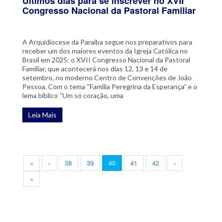
Últimos dias para se inscrever no XVII
Congresso Nacional da Pastoral Familiar
A Arquidiocese da Paraíba segue nos preparativos para
receber um dos maiores eventos da Igreja Católica no
Brasil em 2025: o XVII Congresso Nacional da Pastoral
Familiar, que acontecerá nos dias 12, 13 e 14 de
setembro, no moderno Centro de Convenções de João
Pessoa. Com o tema “Família Peregrina da Esperança” e o
lema bíblico “Um só coração, uma
Leia Mais
«
‹
38
39
40
41
42
›
»