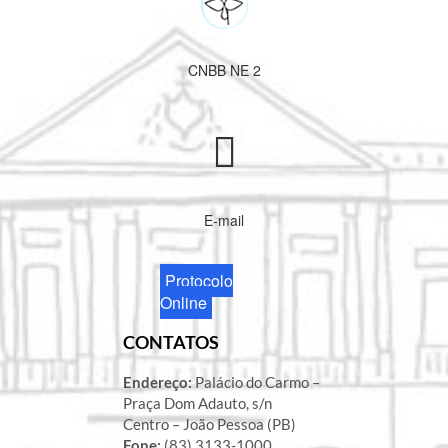
CNBB NE 2
E-mail
Protocolo
Online
CONTATOS
Endereço:
Palácio do Carmo –
Praça Dom Adauto, s/n
Centro – João Pessoa (PB)
Fone:
(83) 3133-1000