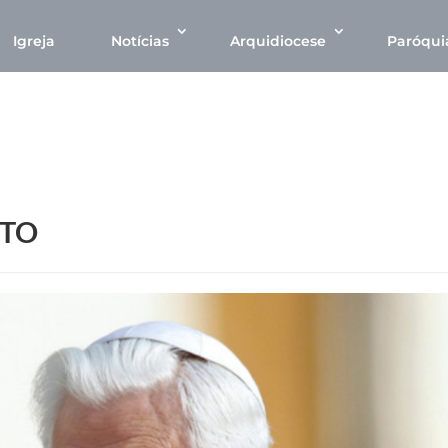
Igreja
Notícias
Arquidiocese
Paróqui
NTO