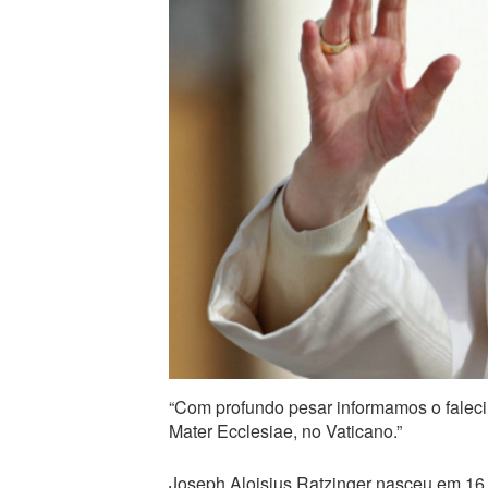
“Com profundo pesar informamos o faleci
Mater Ecclesiae, no Vaticano.”
Joseph Aloisius Ratzinger nasceu em 16 d