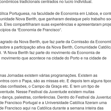
nômicos tradicionais centrados no lucro individual.
ólica Portuguesa, na faculdade de Economia em Lisboa, e con
unidade Nova Berith, que ganharam destaque pelo trabalho so
o. Eles compartilharam suas experiências e apresentaram proj
ncípios da “Economia de Francisco”.
sagrado da Nova Berith, que faz parte da Comissão da Econom
sobre a participação ativa da Nova Berith, Comunidade Católic
. “A Nova Berith faz parte do movimento da Economia de
do movimento que acontece na cidade do Porto e na cidade de
 nas Jornadas existem várias programações. Existem as
ntros com o Papa, são as missas etc. E depois tem alguns tipo
das confissões, o Campo da Graça etc. E tem um tipo de
ventude. Nesse Festival da Juventude existem muitas
dança, palestras, conferências. Dentro do Festival da Juventu
de Francisco Portugal e a Universidade Católica fizeram uma
e Francisco aqui na Católica durante a semana inteira das