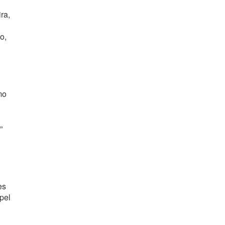
ra,
o,
mo
”
es
pel