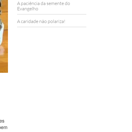
A paciência da semente do
Evangelho
A caridade não polariza!
res
 bem