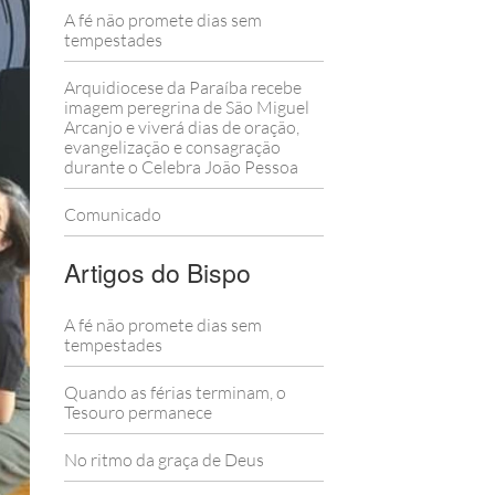
A fé não promete dias sem
tempestades
Arquidiocese da Paraíba recebe
imagem peregrina de São Miguel
Arcanjo e viverá dias de oração,
evangelização e consagração
durante o Celebra João Pessoa
Comunicado
Artigos do Bispo
A fé não promete dias sem
tempestades
Quando as férias terminam, o
Tesouro permanece
No ritmo da graça de Deus