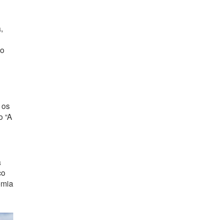
,
ão
 os
o “A
a
co
omia