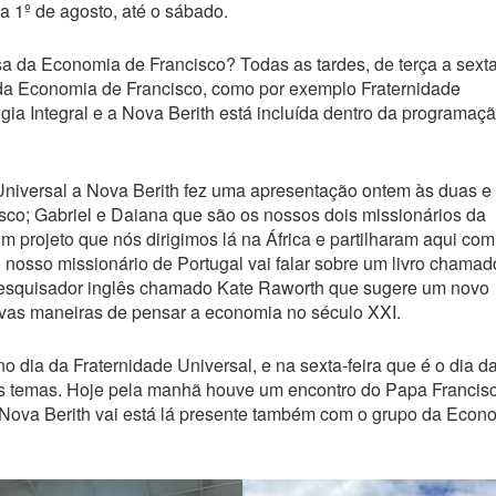
a 1º de agosto, até o sábado.
a da Economia de Francisco? Todas as tardes, de terça a sexta
 da Economia de Francisco, como por exemplo Fraternidade
 Integral e a Nova Berith está incluída dentro da programaç
Universal a Nova Berith fez uma apresentação ontem às duas e
sco; Gabriel e Daiana que são os nossos dois missionários da
m projeto que nós dirigimos lá na África e partilharam aqui com
o nosso missionário de Portugal vai falar sobre um livro chamad
pesquisador inglês chamado Kate Raworth que sugere um novo
vas maneiras de pensar a economia no século XXI.
no dia da Fraternidade Universal, e na sexta-feira que é o dia d
 temas. Hoje pela manhã houve um encontro do Papa Francis
a Nova Berith vai está lá presente também com o grupo da Econ