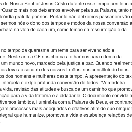
 de Nosso Senhor Jesus Cristo durante esse tempo penitencial
 “Quanto mais nos deixarmos envolver pela sua Palavra, tanto 
córdia gratuita por nós. Portanto não deixemos passar em vão 
e sermos nós o dono dos tempos e modos da nossa conversão 
ochará na vida de cada um, como tempo da ressurreição e da
a no tempo da quaresma um tema para ser vivenciado e
de. Neste ano a CF nos chama a olharmos para o tema da
um mundo novo, marcado pela justiça e paz. Quando realment
s leva ao socorro dos nossos irmãos, nos constituindo bons
tos dos homens e mulheres deste tempo. A apresentação do tex
interpela e exige profunda conversão de todos. “Verdadeira
 vida, revisão das atitudes e busca de um caminho que promo
ação para a vida fraterna e a cidadania. O documento convida 
diversos âmbitos, iluminá-la com a Palavra de Deus, encontran
eçam processos mais adequados e criativos afim de que ningué
ntegral que humanize, promova a vida e estabeleça relações de
.