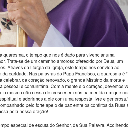
da quaresma, o tempo que nos é dado para vivenciar uma
or. Trata-se de um caminho amoroso oferecido por Deus, um
s. Através da liturgia da Igreja, este tempo nos convida ao
a da caridade. Nas palavras do Papa Francisco, a quaresma é 
 celebrar, de coração renovado, o grande Mistério da morte e
stã pessoal e comunitária. Com a mente e o coração, devemos vo
ito, o mesmo não cessa de crescer em nós na medida em que no
piritual e aderirmos a ele com uma resposta livre e generosa.
ompanhado pelo forte apelo de paz entre os conflitos da Rússi
ssa pela nossa oração!
po especial de escuta do Senhor, da Sua Palavra. Acolhendo