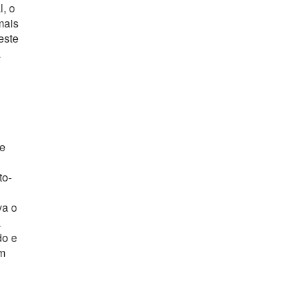
, o
mais
este
a
e
to-
va o
a
do e
m