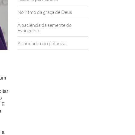
No ritmo da graça de Deus
A paciência da semente do
Evangelho
A caridade não polariza!
“um
ltar
s
” E
a
 a