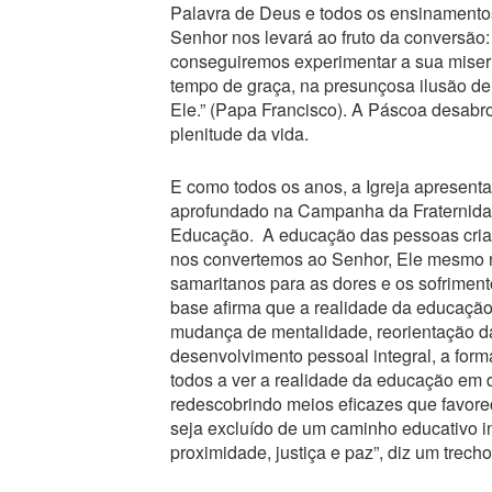
Palavra de Deus e todos os ensinamentos
Senhor nos levará ao fruto da conversão:
conseguiremos experimentar a sua miseri
tempo de graça, na presunçosa ilusão d
Ele.” (Papa Francisco). A Páscoa desabr
plenitude da vida.
E como todos os anos, a Igreja apresent
aprofundado na Campanha da Fraternida
Educação. A educação das pessoas cria 
nos convertemos ao Senhor, Ele mesmo no
samaritanos para as dores e os sofrimen
base afirma que a realidade da educação 
mudança de mentalidade, reorientação da
desenvolvimento pessoal integral, a form
todos a ver a realidade da educação em 
redescobrindo meios eficazes que favor
seja excluído de um caminho educativo i
proximidade, justiça e paz”, diz um trecho