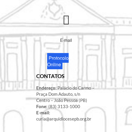
E-mail
Protocolo
Online
CONTATOS
Endereço:
Palácio do Carmo –
Praça Dom Adauto, s/n
Centro – João Pessoa (PB)
Fone:
(83) 3133-1000
E-mail:
curia@arquidiocesepb.org.br