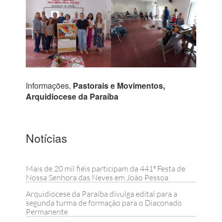
Informações,
Pastorais e Movimentos,
Arquidiocese da Paraíba
Notícias
Mais de 20 mil fiéis participam da 441ª Festa de
Nossa Senhora das Neves em João Pessoa
Arquidiocese da Paraíba divulga edital para a
segunda turma de formação para o Diaconado
Permanente