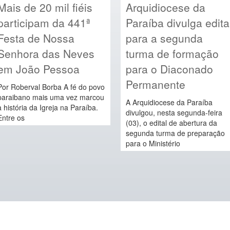
Mais de 20 mil fiéis
Arquidiocese da
participam da 441ª
Paraíba divulga edita
Festa de Nossa
para a segunda
Senhora das Neves
turma de formação
em João Pessoa
para o Diaconado
Permanente
Por Roberval Borba A fé do povo
paraibano mais uma vez marcou
A Arquidiocese da Paraíba
a história da Igreja na Paraíba.
divulgou, nesta segunda-feira
Entre os
(03), o edital de abertura da
segunda turma de preparação
para o Ministério