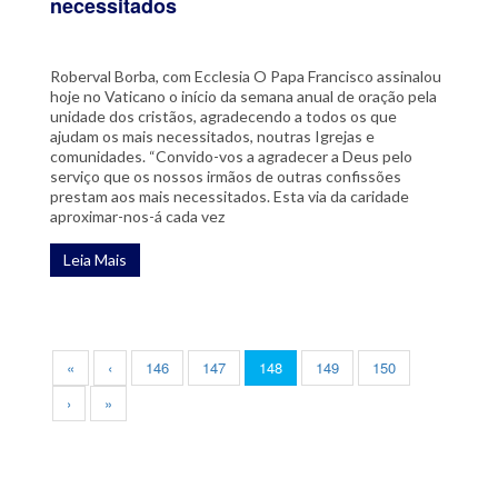
necessitados
Roberval Borba, com Ecclesia O Papa Francisco assinalou
hoje no Vaticano o início da semana anual de oração pela
unidade dos cristãos, agradecendo a todos os que
ajudam os mais necessitados, noutras Igrejas e
comunidades. “Convido-vos a agradecer a Deus pelo
serviço que os nossos irmãos de outras confissões
prestam aos mais necessitados. Esta via da caridade
aproximar-nos-á cada vez
Leia Mais
«
‹
146
147
148
149
150
›
»